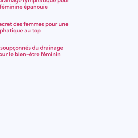
 drainage lymphatique pour
 féminine épanouie
ecret des femmes pour une
mphatique au top
insoupçonnés du drainage
ur le bien-être féminin