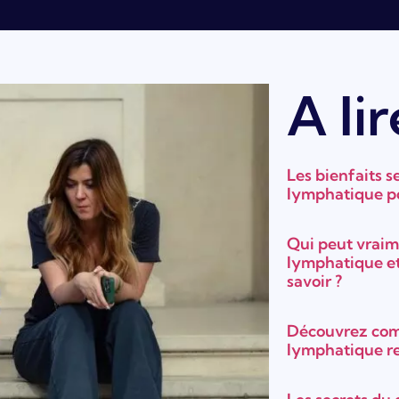
A lir
Les bienfaits s
lymphatique po
Qui peut vraim
lymphatique et
savoir ?
Découvrez com
lymphatique re