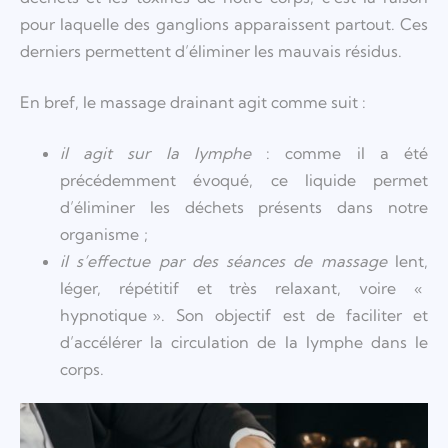
pour laquelle des ganglions apparaissent partout. Ces
derniers permettent d’éliminer les mauvais résidus.
En bref, le massage drainant agit comme suit :
il agit sur la lymphe
: comme il a été
précédemment évoqué, ce liquide permet
d’éliminer les déchets présents dans notre
organisme ;
il s
’effectue par des s
éances de massage
lent,
léger, répétitif et très relaxant, voire «
hypnotique ». Son objectif est de faciliter et
d’accélérer la circulation de la lymphe dans le
corps.