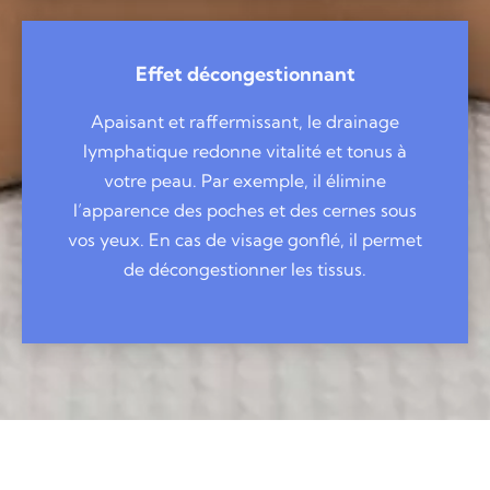
Effet décongestionnant
Apaisant et raffermissant, le drainage
lymphatique redonne vitalité et tonus à
votre peau. Par exemple, il élimine
l’apparence des poches et des cernes sous
vos yeux. En cas de visage gonflé, il permet
de décongestionner les tissus.