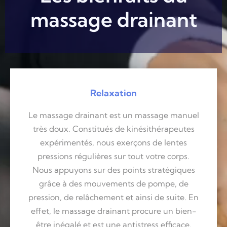
massage drainant
Relaxation
Le massage drainant est un massage manuel
très doux. Constitués de kinésithérapeutes
expérimentés, nous exerçons de lentes
pressions régulières sur tout votre corps.
Nous appuyons sur des points stratégiques
grâce à des mouvements de pompe, de
pression, de relâchement et ainsi de suite. En
effet, le massage drainant procure un bien-
être inégalé et est une antistress efficace.