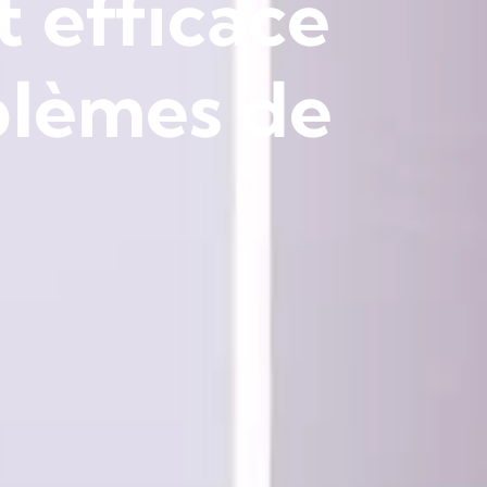
 efficace
blèmes de