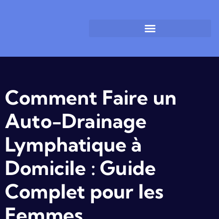
Drainage Lymphatique Toulouse
Massage Lymphatique Toulouse
Drainage Lymphatique Toulouse Tarif
Comment Faire un
Auto-Drainage
Lymphatique à
Domicile : Guide
Complet pour les
Femmes