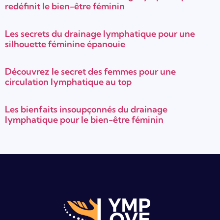
redéfinit le bien-être féminin
Les secrets du drainage lymphatique pour une
silhouette féminine épanouie
Découvrez le secret des femmes pour une
circulation lymphatique au top
Les bienfaits insoupçonnés du drainage
lymphatique pour le bien-être féminin