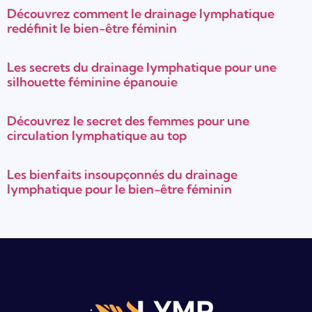
Découvrez comment le drainage lymphatique
redéfinit le bien-être féminin
Les secrets du drainage lymphatique pour une
silhouette féminine épanouie
Découvrez le secret des femmes pour une
circulation lymphatique au top
Les bienfaits insoupçonnés du drainage
lymphatique pour le bien-être féminin