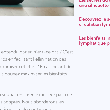
Les secrets du
une silhouette
Découvrez le s
circulation ly
Les bienfaits 
lymphatique po
entendu parler, n’est-ce pas ? C’est
ps en facilitant l’élimination des
ptimiser cet effet ? En associant des
us pouvez maximiser les bienfaits
ouhaitent tirer le meilleur parti de
es adaptés. Nous aborderons les
rcices complémentaires, et