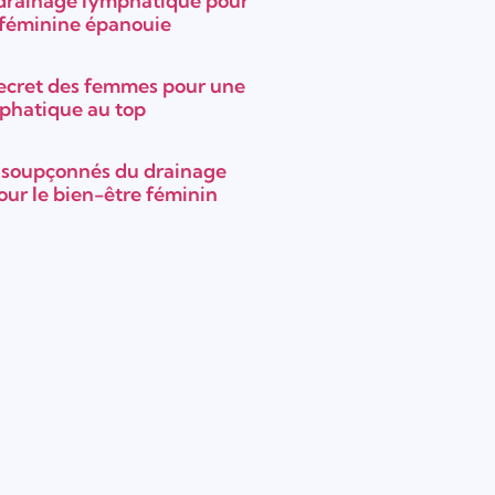
 drainage lymphatique pour
 féminine épanouie
ecret des femmes pour une
mphatique au top
insoupçonnés du drainage
ur le bien-être féminin