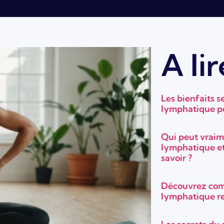
A lir
Les bienfaits s
lymphatique po
Qui peut vraim
lymphatique et
savoir ?
Découvrez com
lymphatique re