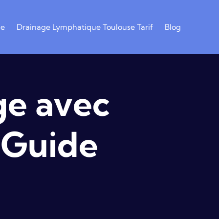
se
Drainage Lymphatique Toulouse Tarif
Blog
ge avec
: Guide