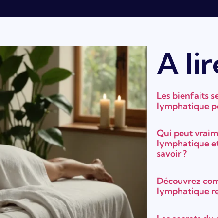
A lir
Les bienfaits s
lymphatique po
Qui peut vraim
lymphatique et
savoir ?
Découvrez com
lymphatique re