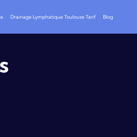
se
Drainage Lymphatique Toulouse Tarif
Blog
s