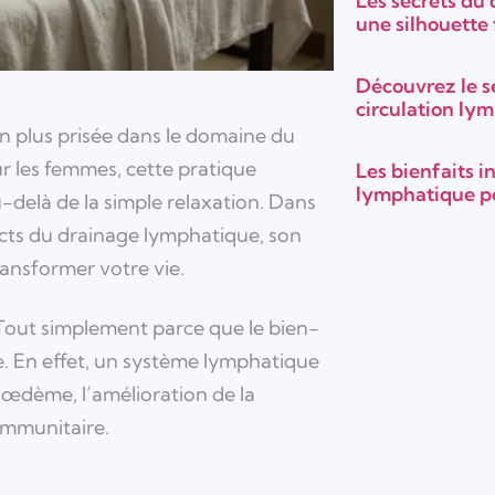
Les secrets du
une silhouette
Découvrez le s
circulation ly
n plus prisée dans le domaine du
r les femmes, cette pratique
Les bienfaits 
lymphatique po
delà de la simple relaxation. Dans
spects du drainage lymphatique, son
ransformer votre vie.
? Tout simplement parce que le bien-
e. En effet, un système lymphatique
l’œdème, l’amélioration de la
immunitaire.