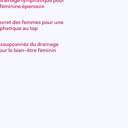
 drainage lymphatique pour
 féminine épanouie
ecret des femmes pour une
mphatique au top
insoupçonnés du drainage
ur le bien-être féminin