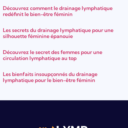
Découvrez comment le drainage lymphatique
redéfinit le bien-être féminin
Les secrets du drainage lymphatique pour une
silhouette féminine épanouie
Découvrez le secret des femmes pour une
circulation lymphatique au top
Les bienfaits insoupçonnés du drainage
lymphatique pour le bien-être féminin